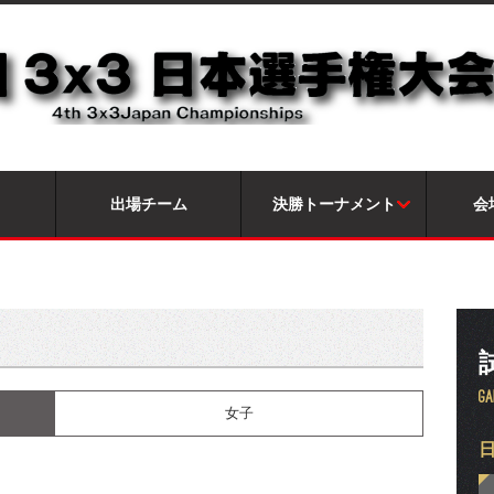
出場チーム
決勝トーナメント
会
ト
女子