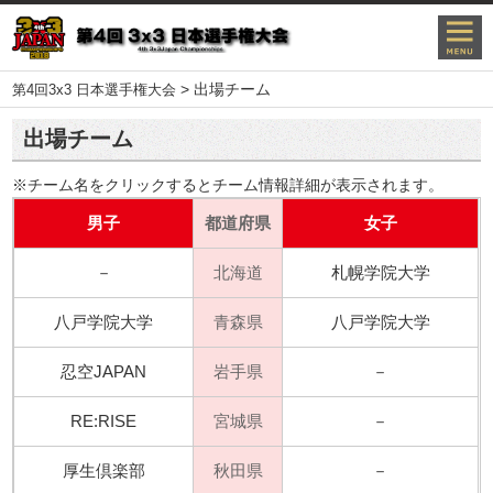
>
出場チーム
第4回3x3 日本選手権大会
出場チーム
※チーム名をクリックするとチーム情報詳細が表示されます。
男子
都道府県
女子
－
北海道
札幌学院大学
八戸学院大学
青森県
八戸学院大学
忍空JAPAN
岩手県
－
RE:RISE
宮城県
－
厚生倶楽部
秋田県
－