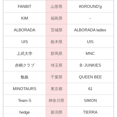
FANBIT
山形県
#GROUND’g
KIM
福島県
－
ALBORADA
茨城県
ALBORADA ladies
UIS
栃木県
UIS
上武大学
群馬県
MNC
赤桐クラブ
埼玉県
B･JUNKIES
勉族
千葉県
QUEEN BEE
MINOTAURS
東京都
61
Team-S
神奈川県
SIMON
hedge
新潟県
TIERRA