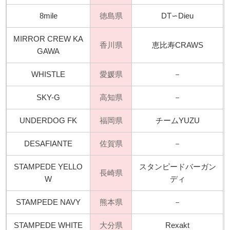
8mile
徳島県
DT∽Dieu
MIRROR CREW KA
香川県
恵比寿CRAWS
GAWA
WHISTLE
愛媛県
－
SKY-G
高知県
－
UNDERDOG FK
福岡県
チームYUZU
DESAFIANTE
佐賀県
－
STAMPEDE YELLO
スタンピードバーガン
長崎県
W
ディ
STAMPEDE NAVY
熊本県
－
STAMPEDE WHITE
大分県
Rexakt