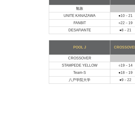
勉族
UNITE KANAZAWA
●10－21
FANBIT
○22－19
DESAFIANTE
●8－21
POOL J
CROSSOVE
CROSSOVER
STAMPEDE YELLOW
○19－14
Team-S
●18－19
八戸学院大学
●9－22