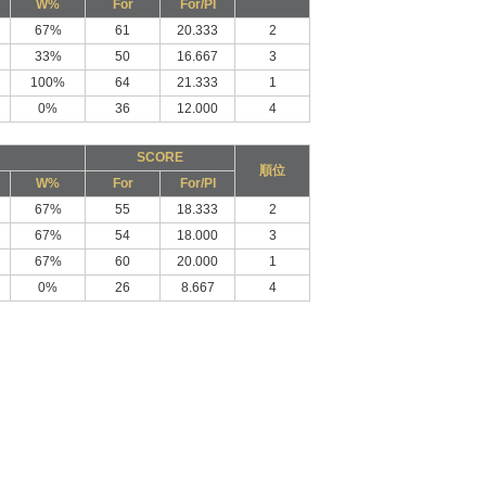
W%
For
For/PI
67%
61
20.333
2
33%
50
16.667
3
100%
64
21.333
1
0%
36
12.000
4
SCORE
順位
W%
For
For/PI
67%
55
18.333
2
67%
54
18.000
3
67%
60
20.000
1
0%
26
8.667
4