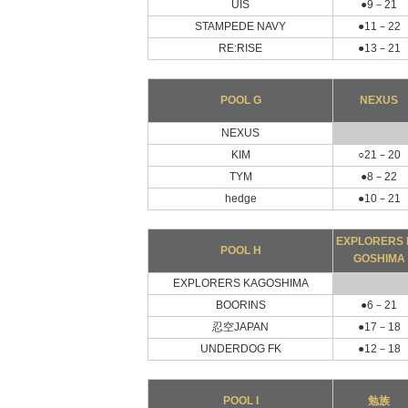
UIS
●9－21
STAMPEDE NAVY
●11－22
RE:RISE
●13－21
POOL G
NEXUS
NEXUS
KIM
○21－20
TYM
●8－22
hedge
●10－21
EXPLORERS 
POOL H
GOSHIMA
EXPLORERS KAGOSHIMA
BOORINS
●6－21
忍空JAPAN
●17－18
UNDERDOG FK
●12－18
POOL I
勉族