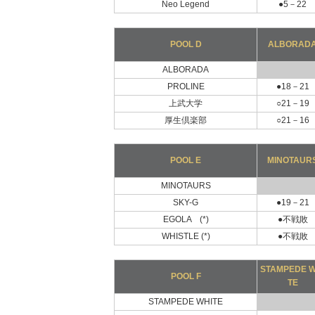
Neo Legend
●5－22
POOL D
ALBORAD
ALBORADA
PROLINE
●18－21
上武大学
○21－19
厚生倶楽部
○21－16
POOL E
MINOTAUR
MINOTAURS
SKY-G
●19－21
EGOLA (*)
●不戦敗
WHISTLE (*)
●不戦敗
STAMPEDE W
POOL F
TE
STAMPEDE WHITE