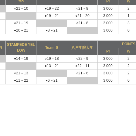
WA
PI
W
○21－10
●19－22
○21－8
3.000
2
●19－21
○21－20
3.000
1
○21－19
○21－8
3.000
3
●20－21
●8－21
3.000
0
POINTS
STAMPEDE YEL
R
Team-S
八戸学院大学
LOW
PI
W
●14－19
○19－18
○22－9
3.000
2
●13－21
○22－11
3.000
2
○21－13
○21－6
3.000
2
●11－22
●6－21
3.000
0