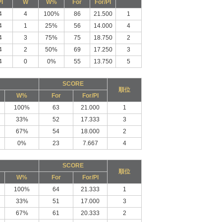
I
W
W%
For
For/PI
4
4
100%
86
21.500
1
4
1
25%
56
14.000
4
4
3
75%
75
18.750
2
4
2
50%
69
17.250
3
4
0
0%
55
13.750
5
SCORE
順位
W%
For
For/PI
100%
63
21.000
1
33%
52
17.333
3
67%
54
18.000
2
0%
23
7.667
4
SCORE
順位
W%
For
For/PI
100%
64
21.333
1
33%
51
17.000
3
67%
61
20.333
2