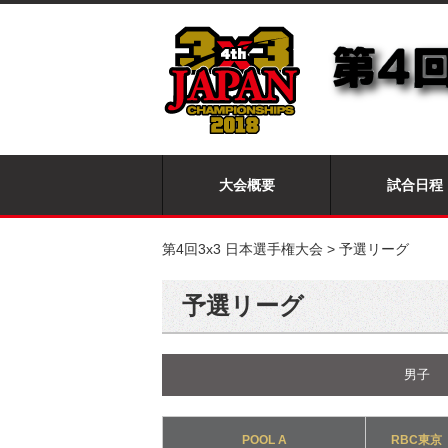
大会概要
試合日程
第4回3x3 日本選手権大会
>
予選リーグ
予選リーグ
男子
POOL A
RBC東京