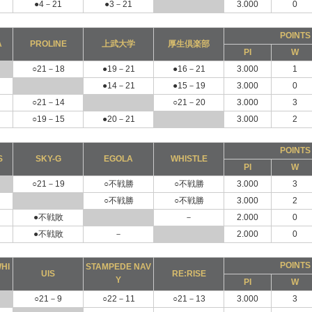
●4－21
●3－21
3.000
0
POINTS
A
PROLINE
上武大学
厚生倶楽部
PI
W
○21－18
●19－21
●16－21
3.000
1
●14－21
●15－19
3.000
0
○21－14
○21－20
3.000
3
○19－15
●20－21
3.000
2
POINTS
S
SKY-G
EGOLA
WHISTLE
PI
W
○21－19
○不戦勝
○不戦勝
3.000
3
○不戦勝
○不戦勝
3.000
2
●不戦敗
－
2.000
0
●不戦敗
－
2.000
0
POINTS
HI
STAMPEDE NAV
UIS
RE:RISE
Y
PI
W
○21－9
○22－11
○21－13
3.000
3