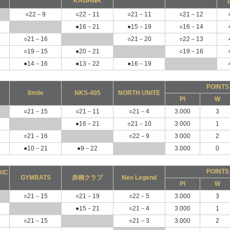
KAGAWA
P
○22－9
○22－11
○21－11
○21－12
●16－21
●15－19
○16－14
○21－16
○21－20
○22－13
○19－15
●20－21
○19－16
●14－16
●13－22
●16－19
POINTS
8mile
NKS-405
NORTH UNITE
PI
W
○21－15
○21－11
○21－4
3.000
3
●16－21
○21－10
3.000
1
○21－16
○22－9
3.000
2
●10－21
●9－22
3.000
0
POINTS
DIC
GYMRATS
赤桐クラブ
Neo Legend
PI
W
○21－15
○21－19
○22－5
3.000
3
●15－21
○21－4
3.000
1
○21－15
○21－3
3.000
2