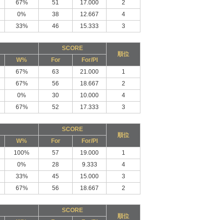
67%
51
17.000
2
0%
38
12.667
4
33%
46
15.333
3
SCORE
順位
W%
For
For/PI
67%
63
21.000
1
67%
56
18.667
2
0%
30
10.000
4
67%
52
17.333
3
SCORE
順位
W%
For
For/PI
100%
57
19.000
1
0%
28
9.333
4
33%
45
15.000
3
67%
56
18.667
2
SCORE
順位