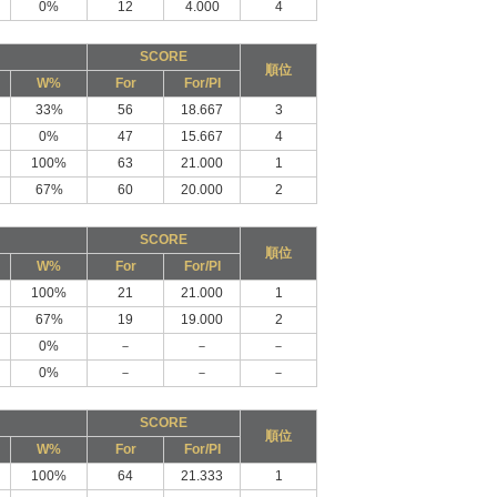
0%
12
4.000
4
SCORE
順位
W%
For
For/PI
33%
56
18.667
3
0%
47
15.667
4
100%
63
21.000
1
67%
60
20.000
2
SCORE
順位
W%
For
For/PI
100%
21
21.000
1
67%
19
19.000
2
0%
－
－
－
0%
－
－
－
SCORE
順位
W%
For
For/PI
100%
64
21.333
1