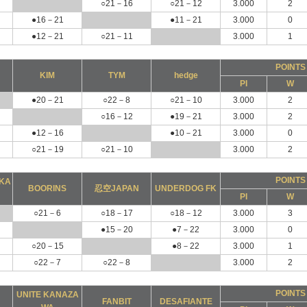
○21－16
○21－12
3.000
2
●16－21
●11－21
3.000
0
●12－21
○21－11
3.000
1
POINTS
KIM
TYM
hedge
PI
W
●20－21
○22－8
○21－10
3.000
2
○16－12
●19－21
3.000
2
●12－16
●10－21
3.000
0
○21－19
○21－10
3.000
2
POINTS
KA
BOORINS
忍空JAPAN
UNDERDOG FK
PI
W
○21－6
○18－17
○18－12
3.000
3
●15－20
●7－22
3.000
0
○20－15
●8－22
3.000
1
○22－7
○22－8
3.000
2
POINTS
UNITE KANAZA
FANBIT
DESAFIANTE