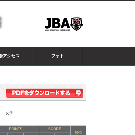
場アクセス
フォト
女子
POINTS
SCORE
順位