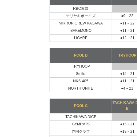
RBC東京
テリヤキボーイズ
●9－22
MIRROR CREW KAGAWA
●11－22
BAKEMONO
●11－21
LIGARE
●12－21
POOL B
TRYHOOP
TRYHOOP
8mile
●15－21
NKS-405
●11－21
NORTH UNITE
●4－21
TACHIKAWA 
POOL C
E
TACHIKAWA DICE
GYMRATS
●15－21
赤桐クラブ
●19－21