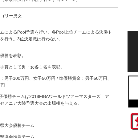
カテゴリー男女
ムによるPool予選を行い、各Pool上位チームによる決勝ト
を行う。3位決定戦は行わない。
優勝を表彰。
手賞として男・女各１名を表彰。
：男子100万円、女子50万円 / 準優勝賞金：男子50万円、
万円
男子優勝チームは2018FIBAワールドツアーマスターズ ア
セアニア大陸予選大会の出場権を与える。
県大会優勝チーム
県協会推薦チーム