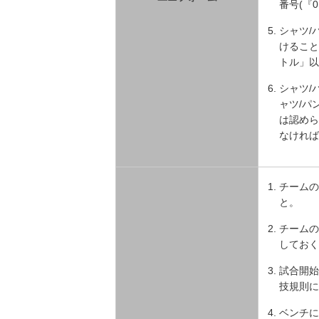
番号(『
シャツ/
けること
トル」以
シャツ/
ャツ/パ
は認めら
なければ
チームの
と。
チームの
しておく
試合開始
技規則に
ベンチに