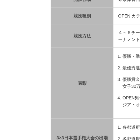
競技種別
OPEN 
４～６チー
競技方法
ーナメント
優勝・準
最優秀選
優勝賞金
表彰
女子30
OPEN
ジア・オ
各都道府
3×3日本選手権大会の出場
各都道府