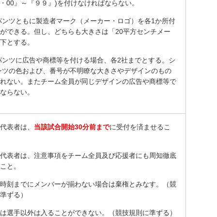
0・00』～『９９』)を付けなければならない。
パンツともに製造者マーク（メーカー・ロゴ）を各1か所付
ができる。但し、どちらも大きさは「20平方センチメー
下とする。
パンツに広告や商標等を付ける場合、各2社までとする。シ
ンツの色および、番号が不明瞭な大きさやデザインのもの
れない。またチーム全員が同じデザインの広告や商標等で
ならない。
代表者は、
当該試合開始30分前まで
に受付を済ませるこ
代表者は、注意事項をチーム全員及び応援者にも周知徹底
こと。
時刻までにメンバーが揃わない場合は棄権とみなす。（競
準ずる）
は選手以外は入ることができない。（競技規則に準ずる）