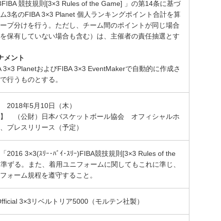
3FIBA 競技規則[3×3 Rules of the Game] 」の第14条に基づ
3名のFIBA 3×3 Planet 個人ランキングポイント合計を算
ープ分けを行う。ただし、チーム間のポイントが同じ場合
を保有していない場合も含む）は、主催者の責任抽選とす
ナメント
 3×3 PlanetおよびFIBA 3×3 EventMakerで自動的に作成さ
で行うものとする。
 2018年5月10日（木）
】 （公財）日本バスケットボール協会 オフィシャルホ
、プレスリリース（予定）
16 3×3(ｽﾘｰ･ﾊﾞｲ･ｽﾘｰ)FIBA競技規則[3×3 Rules of the
」に準ずる。また、着用ユニフォームに関してもこれに準じ、
フォーム規程を遵守すること。
3 Official 3×3リベルトリア5000（モルテン社製）