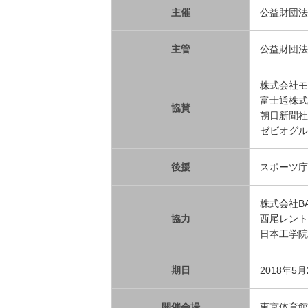
主催
公益財団法
主管
公益財団法
株式会社モ
富士通株式
協賛
朝日新聞社
ゼビオグル
後援
スポーツ庁
株式会社BA
協力
西尾レント
日本工学院
期日
2018年5
開催会場
東京体育館