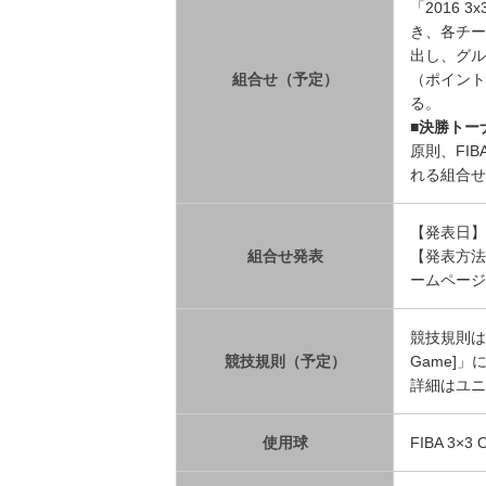
「2016 3x
き、各チーム
出し、グル
組合せ（予定）
（ポイント
る。
■決勝トー
原則、FIBA
れる組合せ
【発表日】
組合せ発表
【発表方法
ームページ
競技規則は「20
競技規則（予定）
Game]
詳細はユニ
使用球
FIBA 3×