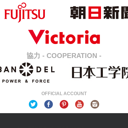
協力 - COOPERATION -
OFFICIAL ACCOUNT
from:JBA3x3Officialに関するツイート